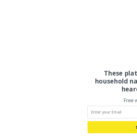
These pla
household na
hear
Free 