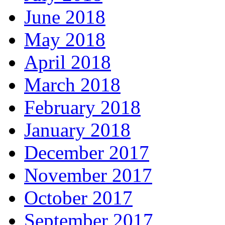
June 2018
May 2018
April 2018
March 2018
February 2018
January 2018
December 2017
November 2017
October 2017
September 2017