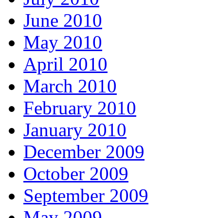
June 2010
May 2010
April 2010
March 2010
February 2010
January 2010
December 2009
October 2009
September 2009
May 2009