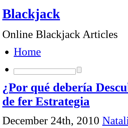
Blackjack
Online Blackjack Articles
Home
¿Por qué debería Desc
de fer Estrategia
December 24th, 2010
Natal