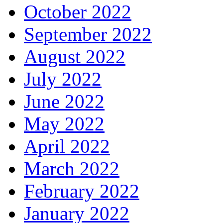
October 2022
September 2022
August 2022
July 2022
June 2022
May 2022
April 2022
March 2022
February 2022
January 2022