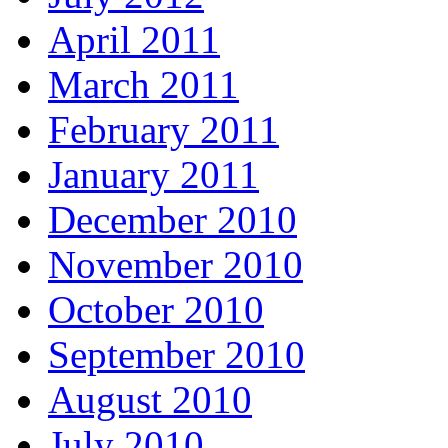
April 2011
March 2011
February 2011
January 2011
December 2010
November 2010
October 2010
September 2010
August 2010
July 2010