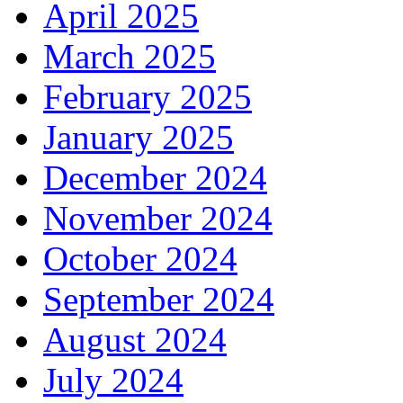
April 2025
March 2025
February 2025
January 2025
December 2024
November 2024
October 2024
September 2024
August 2024
July 2024