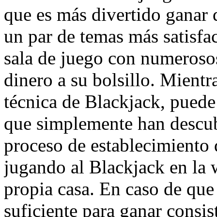
que es más divertido ganar 
un par de temas más satisfa
sala de juego con numerosos
dinero a su bolsillo. Mientra
técnica de Blackjack, puede
que simplemente han descub
proceso de establecimiento 
jugando al Blackjack en la
propia casa. En caso de que
suficiente para ganar consi