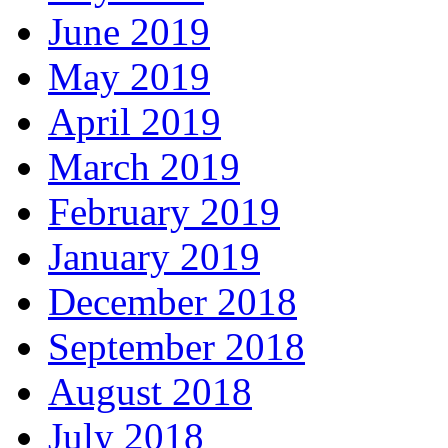
June 2019
May 2019
April 2019
March 2019
February 2019
January 2019
December 2018
September 2018
August 2018
July 2018