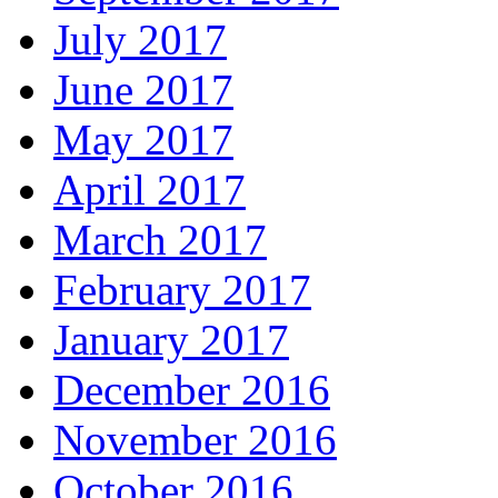
July 2017
June 2017
May 2017
April 2017
March 2017
February 2017
January 2017
December 2016
November 2016
October 2016