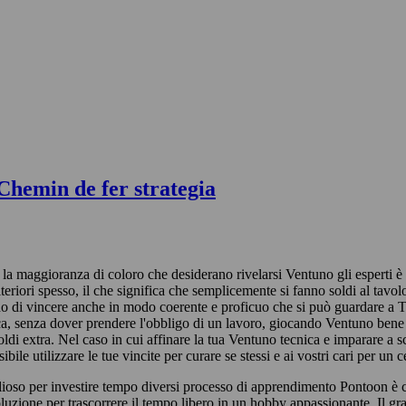
Chemin de fer strategia
la maggioranza di coloro che desiderano rivelarsi Ventuno gli esperti è 
teriori spesso, il che significa che semplicemente si fanno soldi al tavo
do di vincere anche in modo coerente e proficuo che si può guardare a 
sca, senza dover prendere l'obbligo di un lavoro, giocando Ventuno bene 
oldi extra. Nel caso in cui affinare la tua Ventuno tecnica e imparare a
ibile utilizzare le tue vincite per curare se stessi e ai vostri cari per un 
oso per investire tempo diversi processo di apprendimento Pontoon è ch
luzione per trascorrere il tempo libero in un hobby appassionante. Il gr