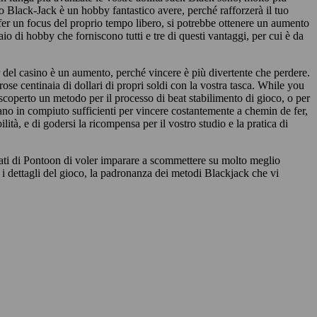
do Black-Jack è un hobby fantastico avere, perché rafforzerà il tuo
fer un focus del proprio tempo libero, si potrebbe ottenere un aumento
io di hobby che forniscono tutti e tre di questi vantaggi, per cui è da
r del casino è un aumento, perché vincere è più divertente che perdere.
se centinaia di dollari di propri soldi con la vostra tasca. While you
 scoperto un metodo per il processo di beat stabilimento di gioco, o per
ano in compiuto sufficienti per vincere costantemente a chemin de fer,
ilità, e di godersi la ricompensa per il vostro studio e la pratica di
ati di Pontoon di voler imparare a scommettere su molto meglio
 i dettagli del gioco, la padronanza dei metodi Blackjack che vi