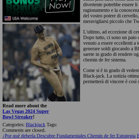
divertente potrebbe essere li
ragionamento e la conoscenza
del vostro potere di cervello
meravigliarsi piccolo che T
L'ultimo, ad eccezione di ce
Dopo tutto, ci sono un paio d
venuto a essere eccellenti a 
generare soldi giocando a Bl
sarete in grado di rendere ogn
chemin de fer sistema.
Come si è in grado di vedere
Black-jack. La notizia ottima
permetterà di vincere è così
Read more about the
Las Vegas 2024 Super
Bowl Streaker
!
Categories:
Blackjack
Tags:
Comments are closed.
¿Por qué debería Descubre Fundamentales Chemin de fer Estrategia
B