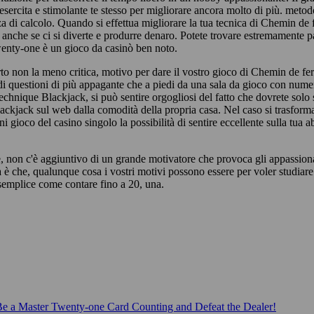
 esercita e stimolante te stesso per migliorare ancora molto di più. meto
 di calcolo. Quando si effettua migliorare la tua tecnica di Chemin de 
, anche se ci si diverte e produrre denaro. Potete trovare estremamente pa
wenty-one è un gioco da casinò ben noto.
rto non la meno critica, motivo per dare il vostro gioco di Chemin de fe
i questioni di più appagante che a piedi da una sala da gioco con numero
technique Blackjack, si può sentire orgogliosi del fatto che dovrete solo
ackjack sul web dalla comodità della propria casa. Nel caso si trasform
i gioco del casino singolo la possibilità di sentire eccellente sulla tua ab
, non c'è aggiuntivo di un grande motivatore che provoca gli appassion
 è che, qualunque cosa i vostri motivi possono essere per voler studiare
 semplice come contare fino a 20, una.
e a Master Twenty-one Card Counting and Defeat the Dealer!