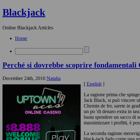
Blackjack
Online Blackjack Articles
Home
Perché si dovrebbe scoprire fondamentali 
December 24th, 2010
Natalia
[
English
]
La ragione prima che spinge 
Jack Black, si può vincere ul
Chemin de fer, sarete in gra
un po 'di denaro extra in ta
basta spendere un sacco di s
massimizzare i profitti, è poss
La seconda ragione meravigli
black-jack farlo come una so