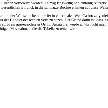
ch Runden vorbereitet werden. Es mag langweilig und eintönig Aufgabe 
 wesentlichen Einblick in die schwarze Buchse erhalten auf diese Weise
 und der Wunsch, chemin de fer in einer realen Welt Casino zu genießen
 ist der Händler der rechten Seite zu sitzen. Der Grund dafür ist, dass.
tirbt ein ausgezeichneter Ort für Amateure, würde ich dir nicht raten, 
chtigen Massnahmen, die die Tabelle zu retten wird.