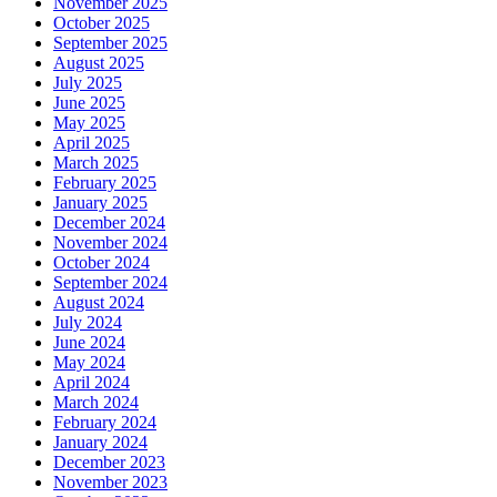
November 2025
October 2025
September 2025
August 2025
July 2025
June 2025
May 2025
April 2025
March 2025
February 2025
January 2025
December 2024
November 2024
October 2024
September 2024
August 2024
July 2024
June 2024
May 2024
April 2024
March 2024
February 2024
January 2024
December 2023
November 2023