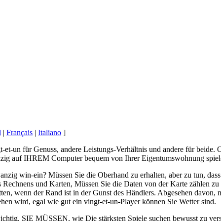
l
|
Français
|
Italiano
]
gt-et-un für Genuss, andere Leistungs-Verhältnis und andere für beide.
nzig auf IHREM Computer bequem von Ihrer Eigentumswohnung spiel
nzig win-ein? Müssen Sie die Oberhand zu erhalten, aber zu tun, dass
 Rechnens und Karten, Müssen Sie die Daten von der Karte zählen zu
ten, wenn der Rand ist in der Gunst des Händlers. Abgesehen davon, 
ehen wird, egal wie gut ein vingt-et-un-Player können Sie Wetter sind.
wichtig, SIE MÜSSEN, wie Die stärksten Spiele suchen bewusst zu versch