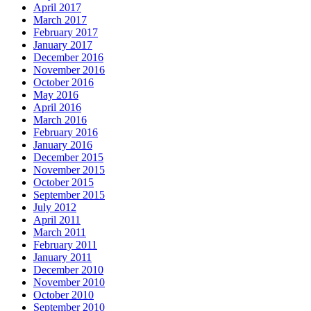
April 2017
March 2017
February 2017
January 2017
December 2016
November 2016
October 2016
May 2016
April 2016
March 2016
February 2016
January 2016
December 2015
November 2015
October 2015
September 2015
July 2012
April 2011
March 2011
February 2011
January 2011
December 2010
November 2010
October 2010
September 2010