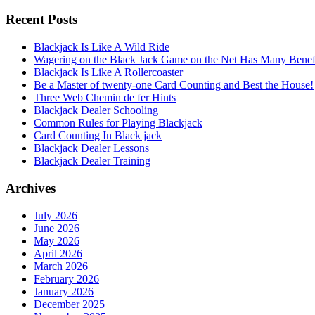
Recent Posts
Blackjack Is Like A Wild Ride
Wagering on the Black Jack Game on the Net Has Many Benef
Blackjack Is Like A Rollercoaster
Be a Master of twenty-one Card Counting and Best the House!
Three Web Chemin de fer Hints
Blackjack Dealer Schooling
Common Rules for Playing Blackjack
Card Counting In Black jack
Blackjack Dealer Lessons
Blackjack Dealer Training
Archives
July 2026
June 2026
May 2026
April 2026
March 2026
February 2026
January 2026
December 2025