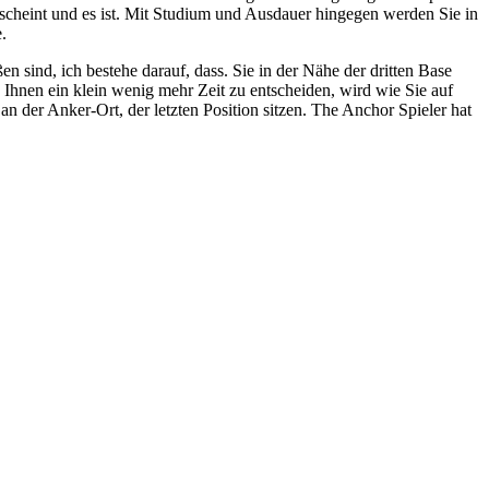
scheint und es ist. Mit Studium und Ausdauer hingegen werden Sie in
.
 sind, ich bestehe darauf, dass. Sie in der Nähe der dritten Base
 es Ihnen ein klein wenig mehr Zeit zu entscheiden, wird wie Sie auf
an der Anker-Ort, der letzten Position sitzen. The Anchor Spieler hat