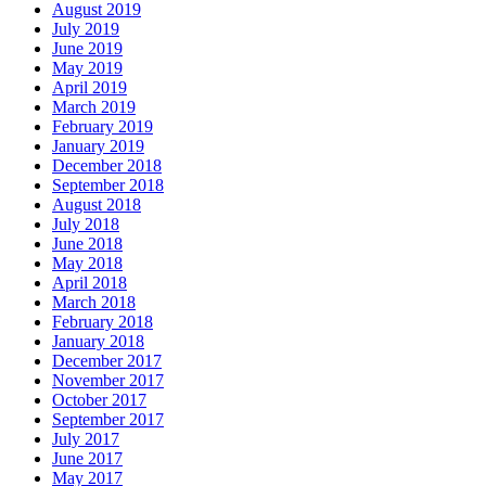
August 2019
July 2019
June 2019
May 2019
April 2019
March 2019
February 2019
January 2019
December 2018
September 2018
August 2018
July 2018
June 2018
May 2018
April 2018
March 2018
February 2018
January 2018
December 2017
November 2017
October 2017
September 2017
July 2017
June 2017
May 2017