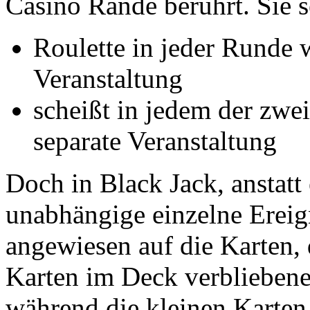
Casino Rande berührt. Sie 
Roulette in jeder Runde 
Veranstaltung
scheißt in jedem der zwei
separate Veranstaltung
Doch in Black Jack, anstatt
unabhängige einzelne Ereign
angewiesen auf die Karten, 
Karten im Deck verbliebene
während die kleinen Karten