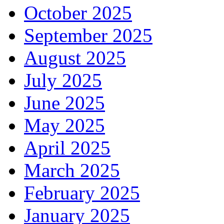
October 2025
September 2025
August 2025
July 2025
June 2025
May 2025
April 2025
March 2025
February 2025
January 2025