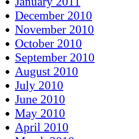
January 2011
December 2010
November 2010
October 2010
September 2010
August 2010
July 2010
June 2010
May 2010
April 2010