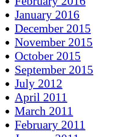
February 2016
January 2016
December 2015
November 2015
October 2015
September 2015
July 2012
April 2011
March 2011
February 2011