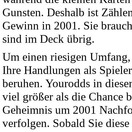
Gunsten. Deshalb ist Zählen
Gewinn in 2001. Sie brauch
sind im Deck übrig.
Um einen riesigen Umfang, 
Ihre Handlungen als Spieler
beruhen. Yourodds in diese
viel größer als die Chance b
Geheimnis um 2001 Nachfolg
verfolgen. Sobald Sie diese