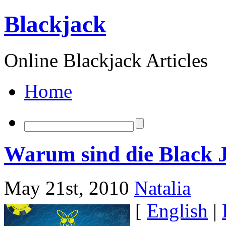
Blackjack
Online Blackjack Articles
Home
Warum sind die Black 
May 21st, 2010
Natalia
[
English
|