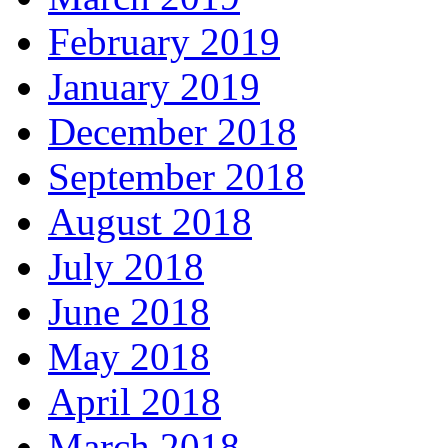
February 2019
January 2019
December 2018
September 2018
August 2018
July 2018
June 2018
May 2018
April 2018
March 2018