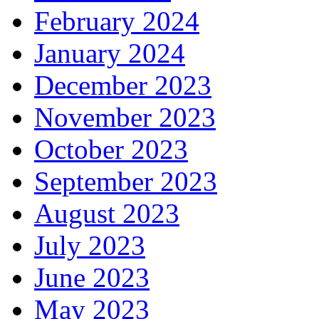
February 2024
January 2024
December 2023
November 2023
October 2023
September 2023
August 2023
July 2023
June 2023
May 2023