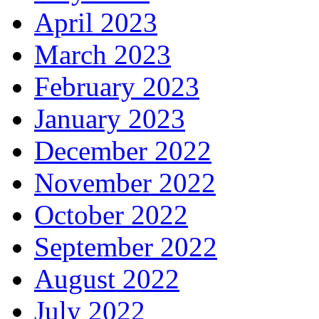
April 2023
March 2023
February 2023
January 2023
December 2022
November 2022
October 2022
September 2022
August 2022
July 2022